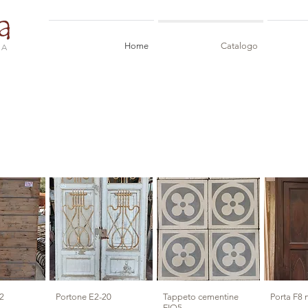
Home
Catalogo
IA
2
Portone E2-20
Tappeto cementine
Porta F8 
FIO5