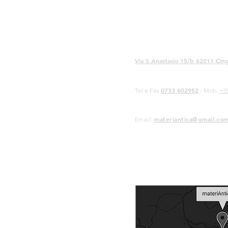
Via S.Anastasio 15/b 62011 Cing
0733 602952
Tel e Fax
- Mob.
+3
materiantica@gmail.co
Email: