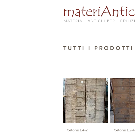
MATERIALI ANTICHI PER L'EDILIZ
T U T T I I P R O D O T T I
Portone E4-2
Portone E2-4