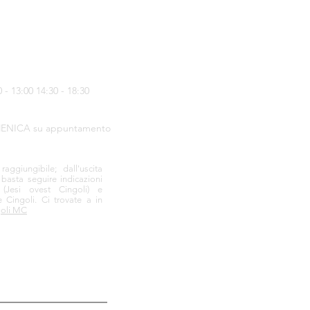
- 13:00 14:30 - 18:30
ENICA su appuntamento
ggiungibile; dall'uscita
 basta seguire indicazioni
a
(Jesi ovest Cingoli) e
e Cingoli.
Ci trovate a in
goli MC