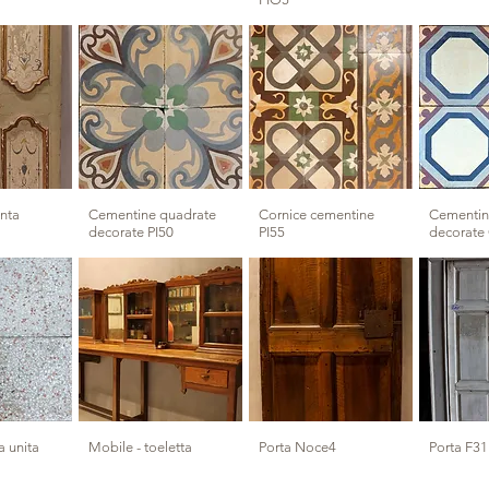
inta
Cementine quadrate
Cornice cementine
Cementin
decorate PI50
PI55
decorate
a unita
Mobile - toeletta
Porta Noce4
Porta F31