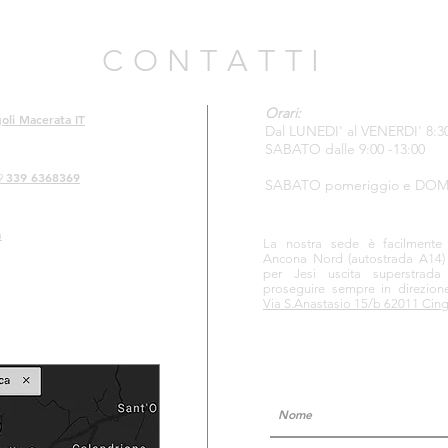
C O N T A T T I
Orari:
oli Macerata IT
Dal LUNEDI' al VENERDI' 8:30 
SABATO dalle 9:00 -13:00
339 6368369
9
SABATO pomeriggio e DOM
m
La nostra sede è facilmente ra
Ancona Nord
(autostrada A14)
per Jesi uscita superstrad
proseguire sempre in direzion
Via S.Anastasio 15/b 62011 Cin