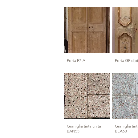
Porta F7-A
Porta GF dip
Graniglia tinta unita
Graniglia tint
BAN55
BEA60