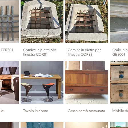
ro FER301
Cornice in pietra per
Cornice in pietra per
Scale in p
finestra COR81
finestra COR83
GES001
akt
Tavolo in abete
Cassa comò restaurata
Mobile da