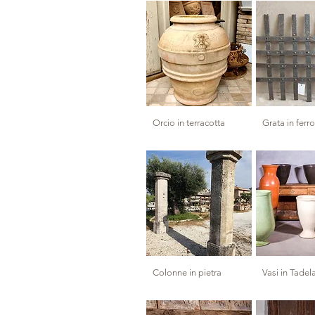
Orcio in terracotta
Grata in fer
Colonne in pietra
Vasi in Tadel