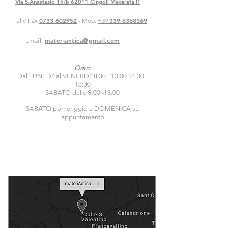
Via S.Anastasio 15/b 62011 Cingoli Macerata IT
0733 602952
339 6368369
Tel e Fax
- Mob.
+39
materiantica@gmail.com
Email:
Orari:
Dal LUNEDI' al VENERDI' 8:30 - 13:00 14:30 -
18:30
SABATO dalle 9:00 -13:00
SABATO pomeriggio e DOMENICA su
appuntamento