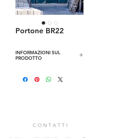
Portone BR22
INFORMAZIONI SUL
PRODOTTO
Antico portone a due battenti, di
una vecchia chiesa marchigiana del
primo '700.
Dimensioni esterne: L 204 x h 400
cm
Dimensioni porta centrale: L 112 x
220 cm
C O N T A T T I