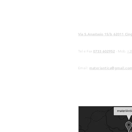
Via S.Anastasio 15/b 62011 Cing
0733 602952
Tel e Fax
- Mob.
+3
materiantica@gmail.co
Email: