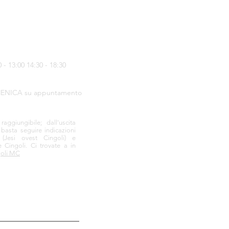
- 13:00 14:30 - 18:30
ENICA su appuntamento
ggiungibile; dall'uscita
 basta seguire indicazioni
a
(Jesi ovest Cingoli) e
e Cingoli.
Ci trovate a in
goli MC