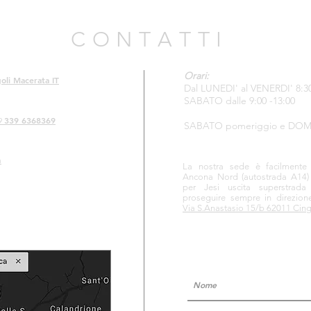
C O N T A T T I
Orari:
oli Macerata IT
Dal LUNEDI' al VENERDI' 8:30 
SABATO dalle 9:00 -13:00
339 6368369
9
SABATO pomeriggio e DOM
m
La nostra sede è facilmente ra
Ancona Nord
(autostrada A14)
per Jesi uscita superstrad
proseguire sempre in direzion
Via S.Anastasio 15/b 62011 Cin