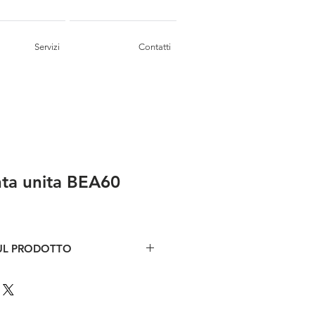
Servizi
Contatti
inta unita BEA60
UL PRODOTTO
tinta unita