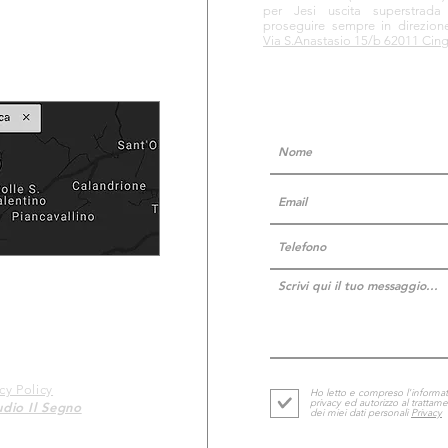
per Jesi uscita superstrad
proseguire sempre in direzion
Via S.Anastasio 15/b 62011 Cin
cy Policy
Ho letto e compreso l'informat
privacy ed autorizzo al trattam
udio Il Segno
dei miei dati personali
Privacy