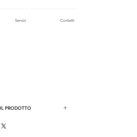
Servizi
Contatti
UL PRODOTTO
 due ante con telaio
mbro: L 157 X H 240
19 x h 213