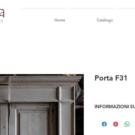
Home
Catalogo
IA
Porta F31
INFORMAZIONI S
Antica porta bianca a
Dimensioni max ingo
Dimensione luce: L 1