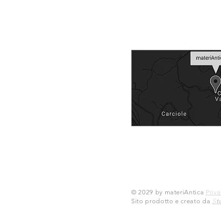
© 2029 by materiAntica
Priva
t
Sito prodotto e creato da
S