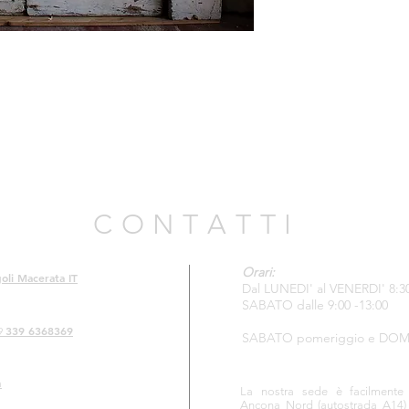
C O N T A T T I
Orari:
oli Macerata IT
Dal LUNEDI' al VENERDI' 8:30 
SABATO dalle 9:00 -13:00
339 6368369
9
SABATO pomeriggio e DOM
m
La nostra sede è facilmente ra
Ancona Nord
(autostrada A14)