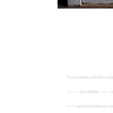
Via S.Anastasio 15/b 62011 Cing
0733 602952
Tel e Fax
- Mob.
+3
materiantica@gmail.co
Email: