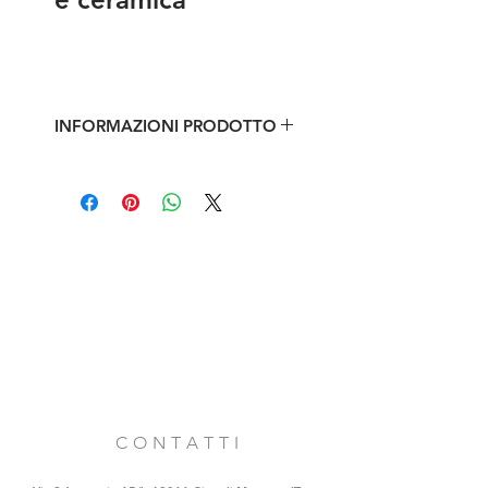
INFORMAZIONI PRODOTTO
Antichi appendiabiti in ferro e
ceramica smaltata bianca e
decorata in blu
max ingombro: l 12 x h 20 x prof 10
cm
C O N T A T T I