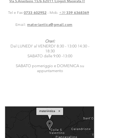
Via S.Anastasio 15/b 62011 Cingoli Macerata IT
0733 602952
339 6368369
Tel e Fax
- Mob.
+39
materiantica@gmail.com
Email:
Orari:
Dal LUNEDI' al VENERDI' 8:30 - 13:00 14:30 -
18:30
SABATO dalle 9:00 -13:00
SABATO pomeriggio e DOMENICA su
appuntamento