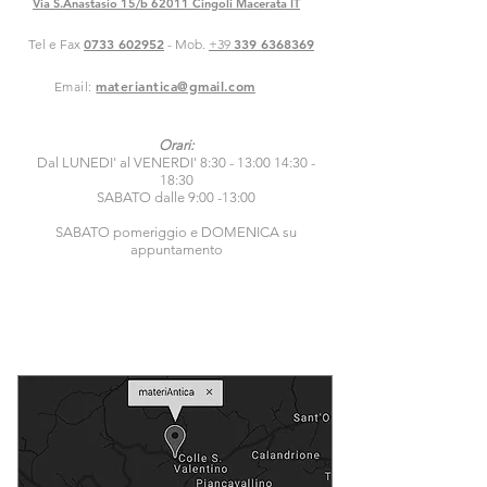
Via S.Anastasio 15/b 62011 Cingoli Macerata IT
0733 602952
339 6368369
Tel e Fax
- Mob.
+39
materiantica@gmail.com
Email:
Orari:
Dal LUNEDI' al VENERDI' 8:30 - 13:00 14:30 -
18:30
SABATO dalle 9:00 -13:00
SABATO pomeriggio e DOMENICA su
appuntamento