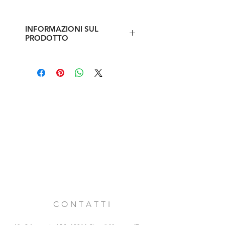
INFORMAZIONI SUL
PRODOTTO
Cotto antico triangolare misto
giallo e rosato
Dimensione lato 28 cm
Disponibilità mq 9
C O N T A T T I