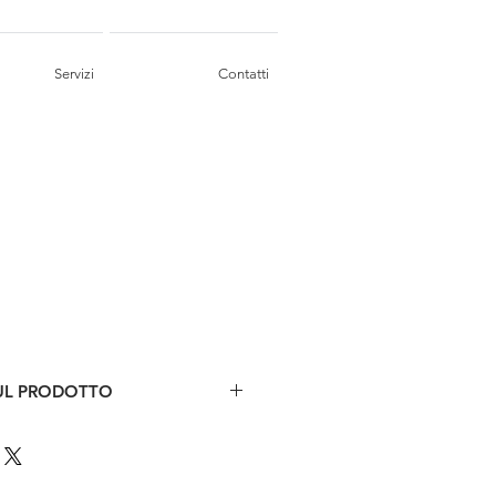
Servizi
Contatti
UL PRODOTTO
recupero, diverse forme e