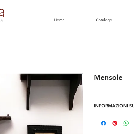
Home
Catalogo
IA
Mensole
INFORMAZIONI S
Mensole in abete di 
grandezze