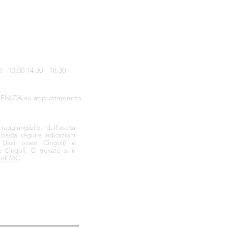
- 13:00 14:30 - 18:30
ENICA su appuntamento
ggiungibile; dall'uscita
 basta seguire indicazioni
a
(Jesi ovest Cingoli) e
e Cingoli.
Ci trovate a in
goli MC