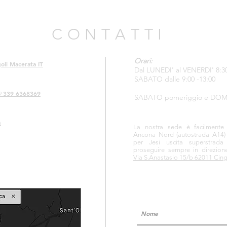
C O N T A T T I
Orari:
oli Macerata IT
Dal LUNEDI' al VENERDI' 8:30 
SABATO dalle 9:00 -13:00
339 6368369
9
SABATO pomeriggio e DOM
m
La nostra sede è facilmente ra
Ancona Nord
(autostrada A14)
per Jesi uscita superstrad
proseguire sempre in direzion
Via S.Anastasio 15/b 62011 Cin