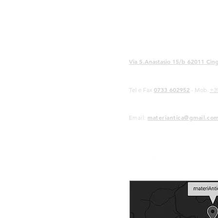
Via S.Anastasio 15/b 62011 Cing
0733 602952
Tel e Fax
- Mob.
+3
materiantica@gmail.co
Email: