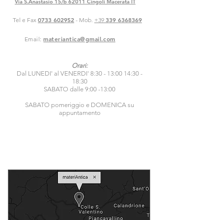
Via S.Anastasio 15/b 62011 Cingoli Macerata IT
0733 602952
339 6368369
Tel e Fax
- Mob.
+39
materiantica@gmail.com
Email:
Orari:
Dal LUNEDI' al VENERDI' 8:30 - 13:00 14:30 -
18:30
SABATO dalle 9:00 -13:00
SABATO pomeriggio e DOMENICA su
appuntamento