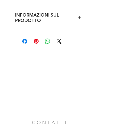
INFORMAZIONI SUL
PRODOTTO
Graniglia di recupero tinta unita
Formato cm 20x20
Disponibilità pz 280
C O N T A T T I