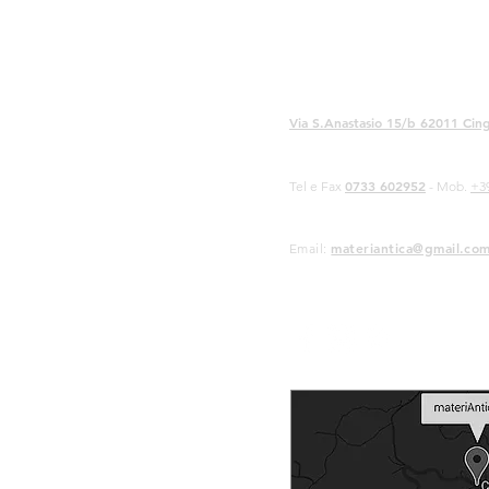
Via S.Anastasio 15/b 62011 Cing
0733 602952
Tel e Fax
- Mob.
+3
materiantica@gmail.co
Email: