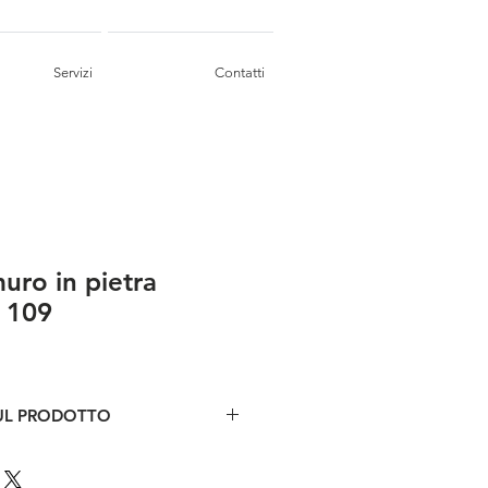
Servizi
Contatti
uro in pietra
 109
UL PRODOTTO
etra bianca
 prof 36 x h 63 cm