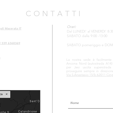
C O N T A T T I
Orari:
oli Macerata IT
Dal LUNEDI' al VENERDI' 8:30 
SABATO dalle 9:00 -13:00
339 6368369
9
SABATO pomeriggio e DOM
m
La nostra sede è facilmente ra
Ancona Nord
(autostrada A14)
per Jesi uscita superstrad
proseguire sempre in direzion
Via S.Anastasio 15/b 62011 Cin