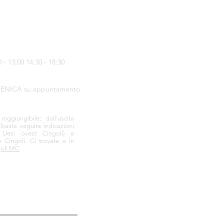
- 13:00 14:30 - 18:30
ENICA su appuntamento
ggiungibile; dall'uscita
 basta seguire indicazioni
a
(Jesi ovest Cingoli) e
e Cingoli.
Ci trovate a in
goli MC