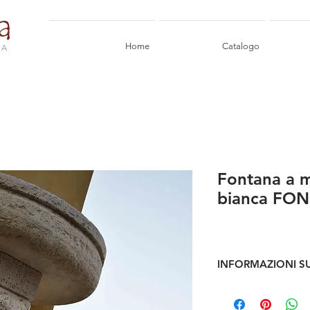
Home
Catalogo
IA
Fontana a m
bianca FON
INFORMAZIONI S
Fontana a muro in pi
Max ingombro: l 50 x