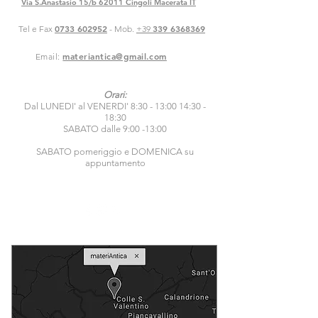
Via S.Anastasio 15/b 62011 Cingoli Macerata IT
0733 602952
339 6368369
Tel e Fax
- Mob.
+39
materiantica@gmail.com
Email:
Orari:
Dal LUNEDI' al VENERDI' 8:30 - 13:00 14:30 -
18:30
SABATO dalle 9:00 -13:00
SABATO pomeriggio e DOMENICA su
appuntamento