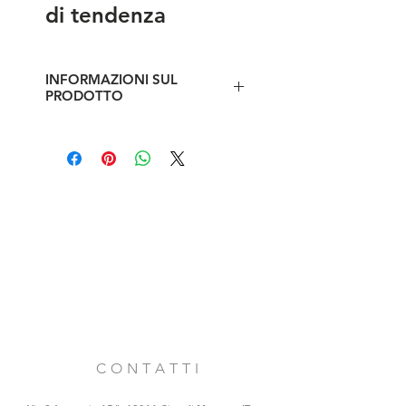
di tendenza
INFORMAZIONI SUL
PRODOTTO
Seduta con basamento in abete di
recupero e piano in cotto smaltato
fatto a mano
C O N T A T T I