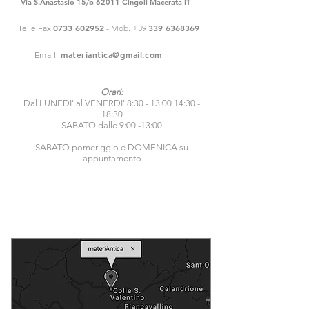
Via S.Anastasio 15/b 62011 Cingoli Macerata IT
0733 602952
339 6368369
Tel e Fax
- Mob.
+39
materiantica@gmail.com
Email:
Orari:
Dal LUNEDI' al VENERDI' 8:30 - 13:00 14:30 -
18:30
SABATO dalle 9:00 -13:00
SABATO pomeriggio e DOMENICA su
appuntamento