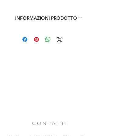
INFORMAZIONI PRODOTTO
Vecchi bauli e valigie di varie
dimensioni e colori
C O N T A T T I